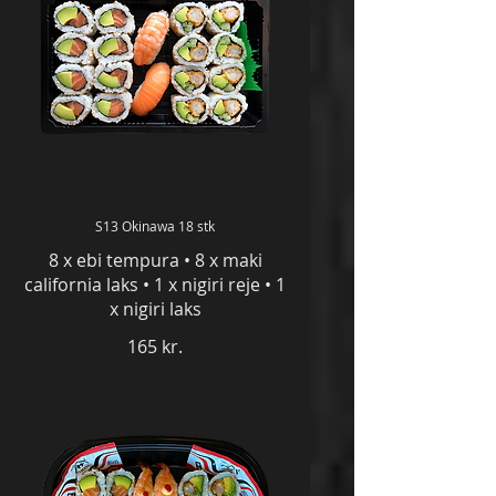
S13 Okinawa 18 stk
8 x ebi tempura • 8 x maki
california laks • 1 x nigiri reje • 1
x nigiri laks
165 kr.