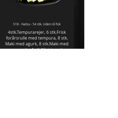
S18 - Natsu - 54 stk. Uden rå fisk
4stk.Tempurarejer, 6 stk.Frisk
forårsrulle med tempura, 8 stk.
Maki med agurk, 8 stk.Maki med
avocado, 4 stk.Nigiri med
flammegrillet laks, 4 stk. Nigiri
med rejer, 4 stk.Kylling teriyaki
sticks, 8 stk. Uramaki med and,
8 stk. Uramaki Massago
krabbekød, Edamame bønner,
Syltet ingefær, Tangsalat,
Wasabi, Soya
479 kr.