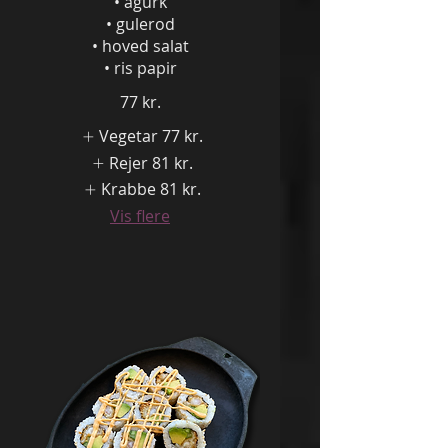
• agurk
• gulerod
• hoved salat
• ris papir
77 kr.
Vegetar
77 kr.
Rejer
81 kr.
Krabbe
81 kr.
Vis flere