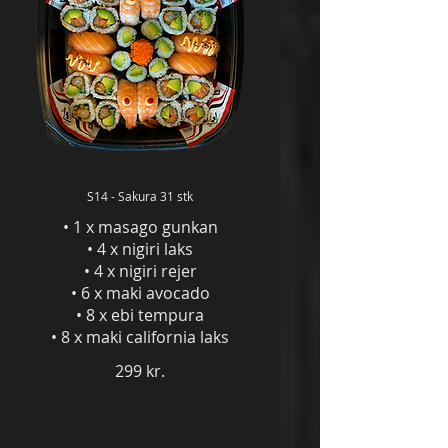
S14 - Sakura 31 stk
• 1 x masago gunkan
• 4 x nigiri laks
• 4 x nigiri rejer
• 6 x maki avocado
• 8 x ebi tempura
• 8 x maki california laks
299 kr.