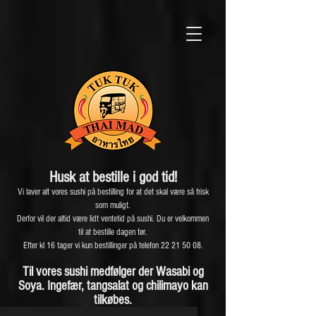
Husk at bestille i god ti
d!
Vi laver alt vores sushi på bestilling for at det skal være så frisk
som muligt.
Derfor vil der altid være lidt ventetid på sushi. Du er velkommen
til at bestille dagen før.
Efter kl 16 tager vi kun bestillinger på telefon 22 21 50 08.
Til vores sushi medfølger der Wasabi og
Soya. Ingefær, tangsalat og chilimayo kan
tilkøbes.