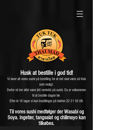
Husk at bestille i god ti
d!
Vi laver alt vores sushi på bestilling for at det skal være så frisk
som muligt.
Derfor vil der altid være lidt ventetid på sushi. Du er velkommen
til at bestille dagen før.
Efter kl 16 tager vi kun bestillinger på telefon 22 21 50 08.
Til vores sushi medfølger der Wasabi og
Soya. Ingefær, tangsalat og chilimayo kan
tilkøbes.