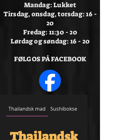
Mandag: Lukket
Tirsdag, onsdag, torsdag: 16 -
20
Fredag: 11:30 - 20
Lørdag og søndag: 16 - 20
FØLG OS PÅ FACEBOOK
Thailandsk mad
Sushibokse
Sushi
Poke Bowls
Thailandsk