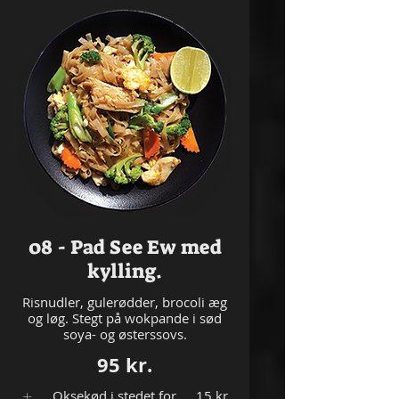
08 - Pad See Ew med
kylling.
Risnudler, gulerødder, brocoli æg
og løg. Stegt på wokpande i sød
soya- og østerssovs.
95 kr.
Oksekød i stedet for
15 kr.